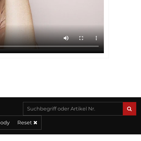
Suchen
...
Body
Reset