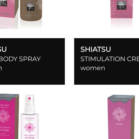
SU
SHIATSU
 BODY SPRAY
STIMULATION CR
n
women