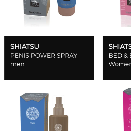
SHIATSU
SHIAT
PENIS POWER SPRAY
BED &
men
Wome