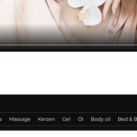
s
Massage
Kerzen
Gel
Öl
Body oil
Bed & 