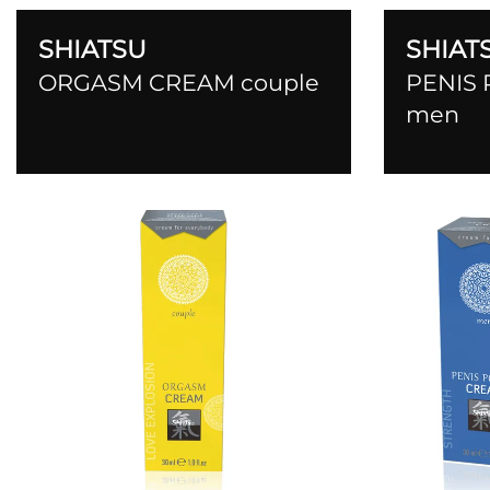
SHIATSU
SHIAT
ORGASM CREAM couple
PENIS
men