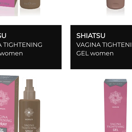
SU
SHIATSU
A TIGHTENING
VAGINA TIGHTEN
 women
GEL women