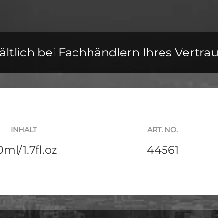
ältlich bei Fachhändlern Ihres Vertra
INHALT
ART. NO.
0ml/1.7fl.oz
44561