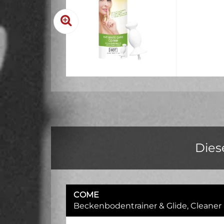
Dies
COME
Beckenbodentrainer & Glide, Cleaner