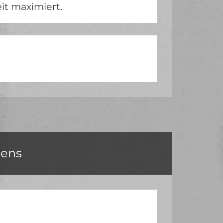
t maximiert.
uens