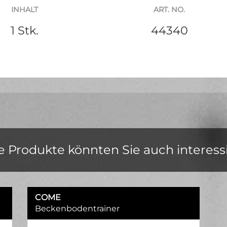
INHALT
ART. NO.
1 Stk.
44340
e Produkte könnten Sie auch interess
COME
Beckenbodentrainer