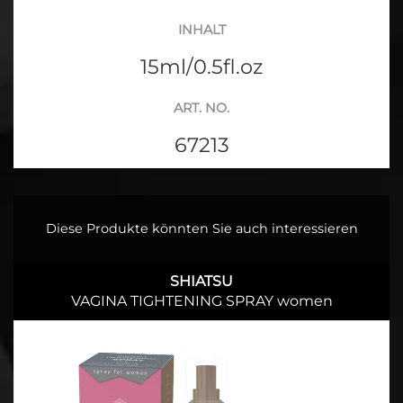
INHALT
15ml/0.5fl.oz
ART. NO.
67213
Diese Produkte könnten Sie auch interessieren
SHIATSU
VAGINA TIGHTENING SPRAY women