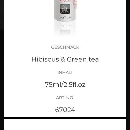
GESCHMACK
Hibiscus & Green tea
INHALT
75ml/2.5fl.oz
ART. NO.
67024